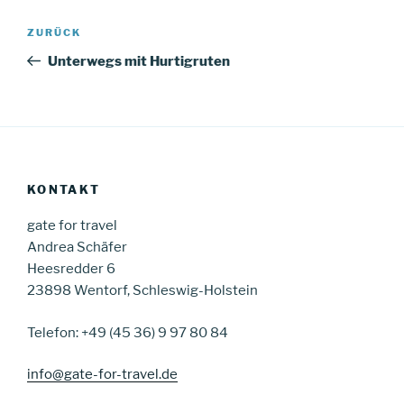
Beitragsnavigation
Vorheriger
ZURÜCK
Beitrag
Unterwegs mit Hurtigruten
KONTAKT
gate for travel
Andrea Schäfer
Heesredder 6
23898 Wentorf, Schleswig-Holstein
Telefon: +49 (45 36) 9 97 80 84
info@gate-for-travel.de